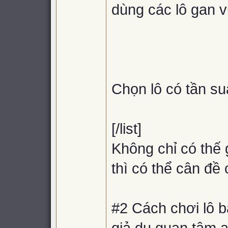
dùng các lô gan vừ
Chọn lô có tần suấ
[/list]
Không chỉ có thế 
thì có thể cân đề
#2 Cách chơi lô b
giả dụ quan tâm a