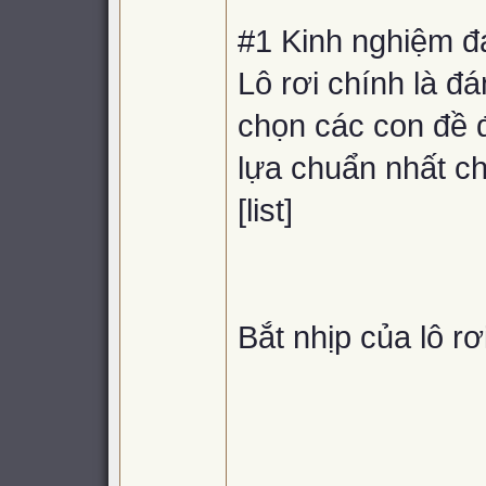
#1 Kinh nghiệm đá
Lô rơi chính là đá
chọn các con đề đ
lựa chuẩn nhất ch
[list]
Bắt nhịp của lô rơ