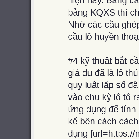
hiện nay. Bằng cá
bảng KQXS thì ch
Nhờ các cầu ghép
cầu lô huyền tho
#4 kỹ thuật bắt c
giả dụ đã là lô th
quy luật lặp số đ
vào chu kỳ lô tô 
ứng dụng để tính 
kế bên cách cách 
dụng [url=https:/